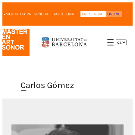
Vés
·
al
MODALITAT PRESENCIAL – BARCELONA
PRESENCIAL
ONLINE
contingut
TRIEU
UN
IDIOMA
Carlos Gómez