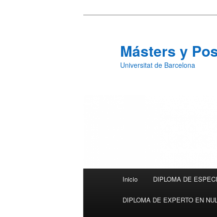
Másters y Po
Universitat de Barcelona
Menú principal
Inicio
DIPLOMA DE ESPECI
Ir al contenido principal
Ir al contenido secundario
DIPLOMA DE EXPERTO EN NUL