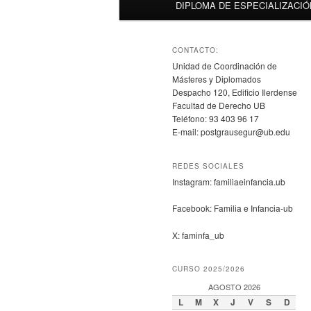
DIPLOMA DE ESPECIALIZACIÓ
CONTACTO:
Unidad de Coordinación de
Másteres y Diplomados
Despacho 120, Edificio Ilerdense
Facultad de Derecho UB
Teléfono: 93 403 96 17
E-mail: postgrausegur@ub.edu
REDES SOCIALES
Instagram: familiaeinfancia.ub
Facebook: Familia e Infancia-ub
X: faminfa_ub
CURSO 2025/2026
AGOSTO 2026
L
M
X
J
V
S
D