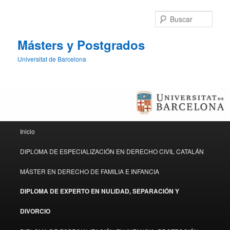
Busc
Másters y Postgrados
Universitat de Barcelona
Menú principal
Inicio
Ir al contenido principal
Ir al contenido secundario
DIPLOMA DE ESPECIALIZACIÓN EN DERECHO CIVIL CATALÁN
MÁSTER EN DERECHO DE FAMILIA E INFANCIA
DIPLOMA DE EXPERTO EN NULIDAD, SEPARACIÓN Y
DIVORCIO