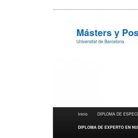
Másters y Po
Universitat de Barcelona
Menú principal
Inicio
DIPLOMA DE ESPECI
Ir al contenido principal
Ir al contenido secundario
DIPLOMA DE EXPERTO EN NU