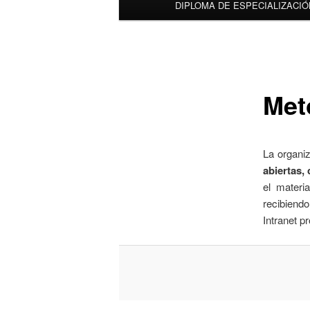
DIPLOMA DE ESPECIALIZACIÓ
Met
La organi
abiertas,
el materi
recibiendo
Intranet p