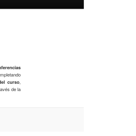
nferencias
ompletando
del curso
,
ravés de la