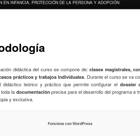
N EN INFANCIA, PROTECCIÓN DE LA PERSONA Y ADOPCIÓN
odología
zación didáctica del curso se compone de:
clases magistrales, co
 casos prácticos y trabajos individuales
. Durante el curso se va c
al didáctico teórico y práctico que permite configurar el
dossier 
 toda la
documentación
precisa para el desarrollo del programa a t
ropia y exclusiva.
Funciona con WordPress