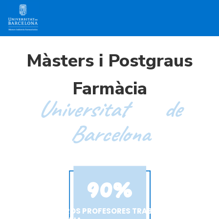
Màsters i Postgraus
Farmàcia
Universitat de
Barcelona
90
%
DE NUESTROS PROFESORES TRABAJAN EN