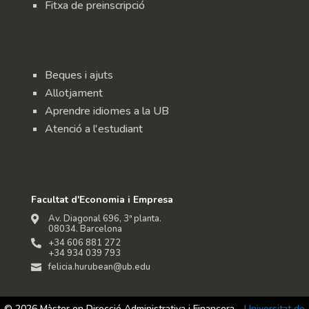
Fitxa de preinscripció
Beques i ajuts
Allotjament
Aprendre idiomes a la UB
Atenció a l'estudiant
Facultat d'Economia i Empresa
Av. Diagonal 696, 3ª planta.

08034. Barcelona
+34 606 881 272

+34 934 039 793
felicia.hurubean@ub.edu

© 2026 Màster en Direcció Administrativa i Financera -
Universitat de