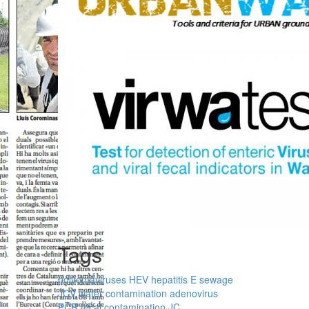
Tags
polyomaviruses
HEV
hepatitis E
sewage
JCV
water contamination
adenovirus
PCR
fecal contamination
JC