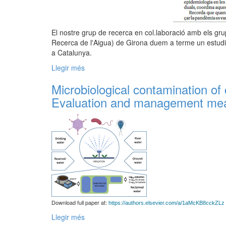
El nostre grup de recerca en col.laboració amb els grup
Recerca de l'Aigua) de Girona duem a terme un estud
a Catalunya.
Llegir més
Microbiological contamination of 
Evaluation and management me
Download full paper at:
https://authors.elsevier.com/a/1aMcKB8cckZLz
Llegir més