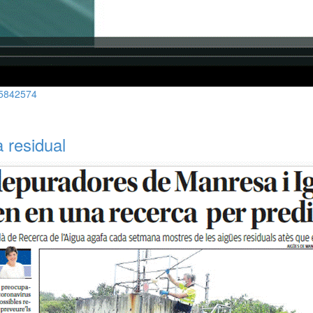
05842574
 residual