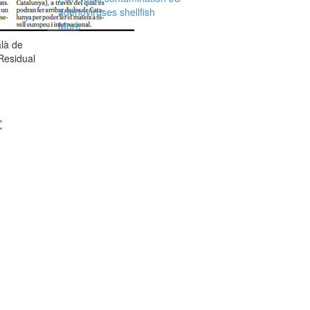
adenoviruses
shellfish
More
alà de
Residual
: