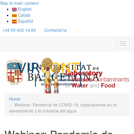
Skip to main content
English
Català
Español
+34 93 402 14 83
Contacta'ns
Toggl
navig
Home
Webinar: Pandemia de COVID-19, implicaciones en el
saneamiento y la industria del agua.
Webinar: Pandemia de