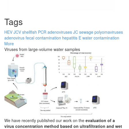
Tags
HEV
JCV
shellfish
PCR
adenoviruses
JC
sewage
polyomaviruses
adenovirus
fecal contamination
hepatitis E
water contamination
More
Viruses from large-volume water samples
We have recently published our work on the
evaluation of a
virus concentration method based on ultrafiltration and wet