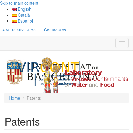
Skip to main content
English
Català
Español
+34 93 402 14 83
Contacta'ns
Toggl
navig
Home
Patents
Patents