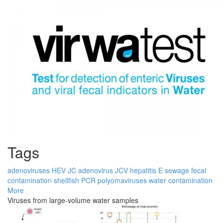
Tags
adenoviruses
HEV
JC
adenovirus
JCV
hepatitis E
sewage
fecal
contamination
shellfish
PCR
polyomaviruses
water contamination
More
Viruses from large-volume water samples