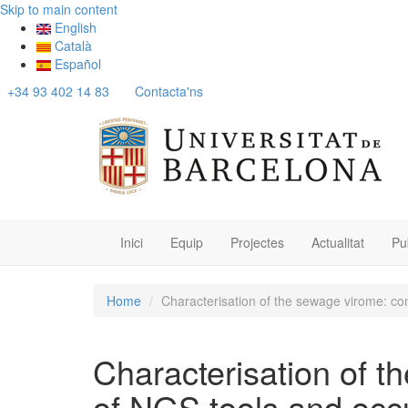
Skip to main content
English
Català
Español
+34 93 402 14 83
Contacta'ns
Inici
Equip
Projectes
Actualitat
Pu
Home
Characterisation of the sewage virome: co
Characterisation of 
of NGS tools and occu