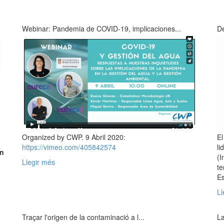
Webinar: Pandemia de COVID-19, implicaciones...
De
Organized by CWP. 9 Abril 2020:
El
https://vimeo.com/405842574
li
on
(I
Llegir més
te
Es
n
Ll
Traçar l'origen de la contaminació a l...
La