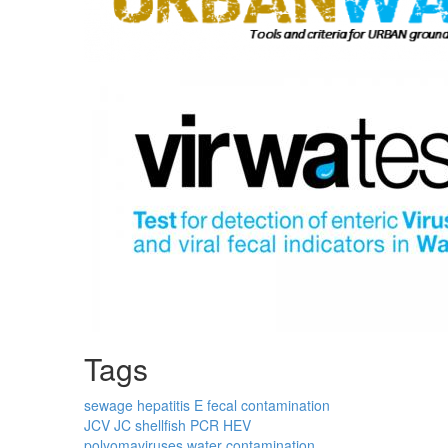
Tags
sewage
hepatitis E
fecal contamination
JCV
JC
shellfish
PCR
HEV
polyomaviruses
water contamination