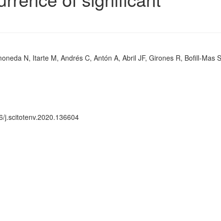
neda N, Itarte M, Andrés C, Antón A, Abril JF, Girones R, Bofill-Mas 
6/j.scitotenv.2020.136604