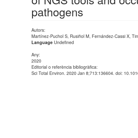
pathogens
Autors:
Martínez-Puchol S, Rusiñol M, Fernández-Cassi X, Timo
Language
Undefined
Any:
2020
Editorial o referència bibliogràfica:
Sci Total Environ. 2020 Jan 8;713:136604. doi: 10.101