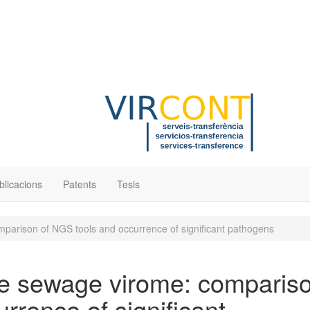
blicacions
Patents
Tesis
mparison of NGS tools and occurrence of significant pathogens
the sewage virome: comparis
rrence of significant