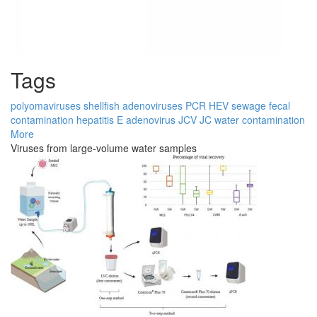
Tags
polyomaviruses
shellfish
adenoviruses
PCR
HEV
sewage
fecal
contamination
hepatitis E
adenovirus
JCV
JC
water contamination
More
Viruses from large-volume water samples