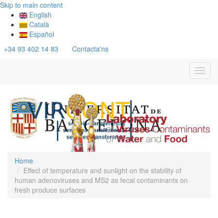
Skip to main content
English
Català
Español
+34 93 402 14 83
Contacta'ns
Toggl
navig
Home
Effect of temperature and sunlight on the stability of
human adenoviruses and MS2 as fecal contaminants on
fresh produce surfaces