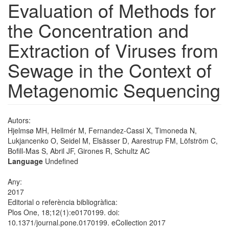
Evaluation of Methods for
the Concentration and
Extraction of Viruses from
Sewage in the Context of
Metagenomic Sequencing
Autors:
Hjelmsø MH, Hellmér M, Fernandez-Cassi X, Timoneda N,
Lukjancenko O, Seidel M, Elsässer D, Aarestrup FM, Löfström C,
Bofill-Mas S, Abril JF, Girones R, Schultz AC
Language
Undefined
Any:
2017
Editorial o referència bibliogràfica:
Plos One, 18;12(1):e0170199. doi:
10.1371/journal.pone.0170199. eCollection 2017