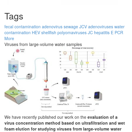
Tags
fecal contamination
adenovirus
sewage
JCV
adenoviruses
water
contamination
HEV
shellfish
polyomaviruses
JC
hepatitis E
PCR
More
Viruses from large-volume water samples
We have recently published our work on the
evaluation of a
virus concentration method based on ultrafiltration and wet
foam elution for studying viruses from large-volume water