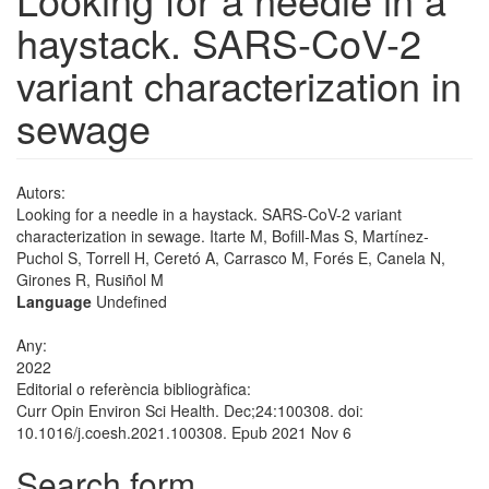
haystack. SARS-CoV-2
variant characterization in
sewage
Autors:
Looking for a needle in a haystack. SARS-CoV-2 variant
characterization in sewage. Itarte M, Bofill-Mas S, Martínez-
Puchol S, Torrell H, Ceretó A, Carrasco M, Forés E, Canela N,
Girones R, Rusiñol M
Language
Undefined
Any:
2022
Editorial o referència bibliogràfica:
Curr Opin Environ Sci Health. Dec;24:100308. doi:
10.1016/j.coesh.2021.100308. Epub 2021 Nov 6
Search form