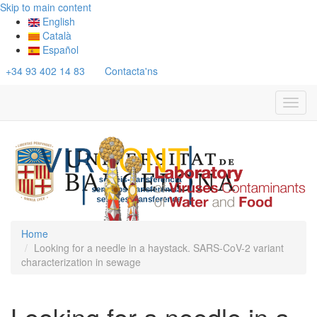
Skip to main content
English
Català
Español
+34 93 402 14 83
Contacta'ns
Toggl
navig
Home
Looking for a needle in a haystack. SARS-CoV-2 variant
characterization in sewage
Looking for a needle in a