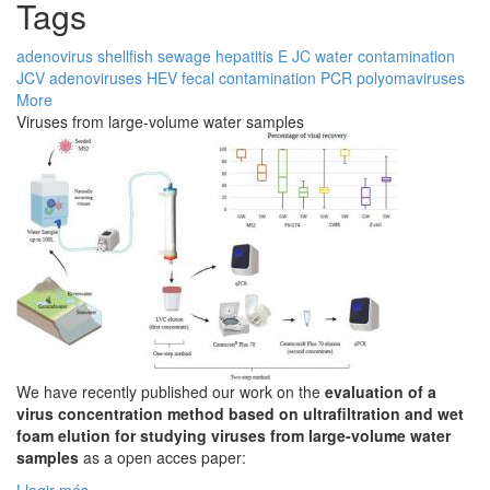
Tags
adenovirus
shellfish
sewage
hepatitis E
JC
water contamination
JCV
adenoviruses
HEV
fecal contamination
PCR
polyomaviruses
More
Viruses from large-volume water samples
We have recently published our work on the
evaluation of a
virus concentration method based on ultrafiltration and wet
foam elution for studying viruses from large-volume water
samples
as a open acces paper: