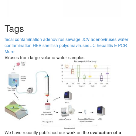
Tags
fecal contamination
adenovirus
sewage
JCV
adenoviruses
water
contamination
HEV
shellfish
polyomaviruses
JC
hepatitis E
PCR
More
Viruses from large-volume water samples
We have recently published our work on the
evaluation of a