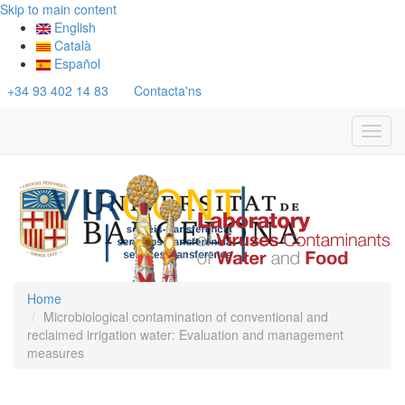
Skip to main content
English
Català
Español
+34 93 402 14 83
Contacta'ns
Toggl
navig
Home
Microbiological contamination of conventional and
reclaimed irrigation water: Evaluation and management
measures