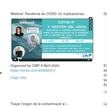
Webinar: Pandemia de COVID-19, implicaciones...
De
Organized by CWP. 9 Abril 2020:
El
https://vimeo.com/405842574
li
on
(I
Llegir més
te
Es
n
Ll
Traçar l'origen de la contaminació a l...
La