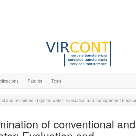
blicacions
Patents
Tesis
onal and reclaimed irrigation water: Evaluation and management measu
mination of conventional and
ater: Evaluation and