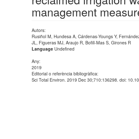
management measur
Autors:
Rusiñol M, Hundesa A, Cárdenas-Youngs Y, Fernández
JL, Figueras MJ, Araujo R, Bofill-Mas S, Girones R
Language
Undefined
Any:
2019
Editorial o referència bibliogràfica:
Sci Total Environ. 2019 Dec 30;710:136298. doi: 10.1