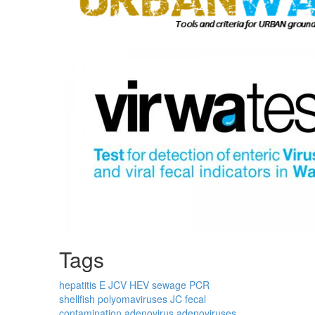
Tags
hepatitis E
JCV
HEV
sewage
PCR
shellfish
polyomaviruses
JC
fecal
contamination
adenovirus
adenoviruses