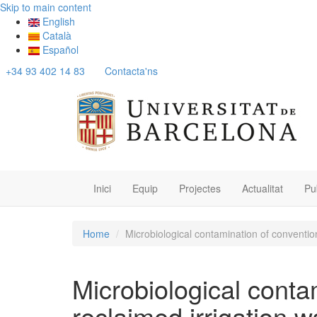
Skip to main content
English
Català
Español
+34 93 402 14 83
Contacta'ns
Inici
Equip
Projectes
Actualitat
Pu
Home
Microbiological contamination of conventi
Microbiological conta
reclaimed irrigation w