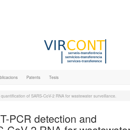
blicacions
Patents
Tesis
 quantification of SARS-CoV-2 RNA for wastewater surveillance.
 RT-PCR detection and
RS-CoV-2 RNA for wastewate