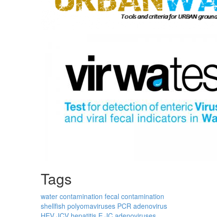
Tags
water contamination
fecal contamination
shellfish
polyomaviruses
PCR
adenovirus
HEV
JCV
hepatitis E
JC
adenoviruses