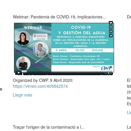
Webinar: Pandemia de COVID-19, implicaciones...
De
Organized by CWP. 9 Abril 2020:
El
https://vimeo.com/405842574
li
on
(I
Llegir més
te
Es
n
Ll
Traçar l'origen de la contaminació a l...
La