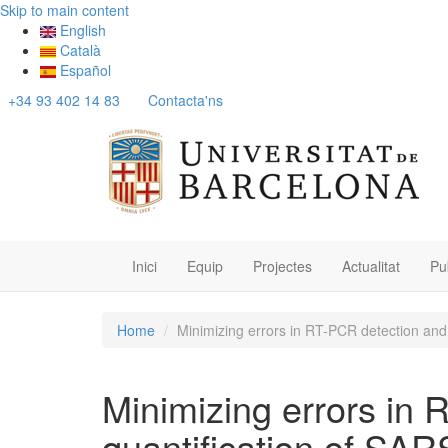
Skip to main content
English
Català
Español
+34 93 402 14 83
Contacta'ns
Inici
Equip
Projectes
Actualitat
Pu
Home
Minimizing errors in RT-PCR detection and
Minimizing errors in
quantification of SA