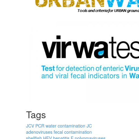
Tags
JCV
PCR
water contamination
JC
adenoviruses
fecal contamination
shellfish
HEV
hepatitis E
polyomaviruses