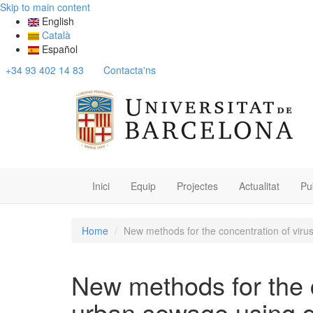
Skip to main content
English
Català
Español
+34 93 402 14 83
Contacta'ns
Inici
Equip
Projectes
Actualitat
Pu
Home
New methods for the concentration of vir
New methods for the c
urban sewage using q