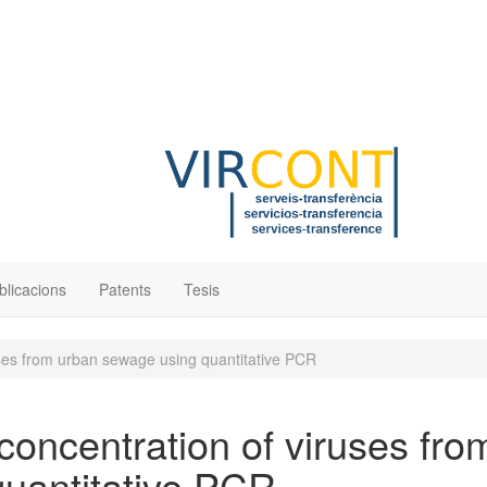
blicacions
Patents
Tesis
uses from urban sewage using quantitative PCR
oncentration of viruses fro
uantitative PCR