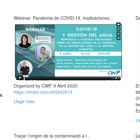
Webinar: Pandemia de COVID-19, implicaciones...
De
Organized by CWP. 9 Abril 2020:
El
https://vimeo.com/405842574
li
on
(I
Llegir més
te
Es
n
Ll
Traçar l'origen de la contaminació a l...
La