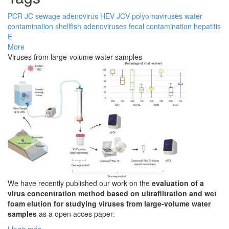
PCR
JC
sewage
adenovirus
HEV
JCV
polyomaviruses
water
contamination
shellfish
adenoviruses
fecal contamination
hepatitis
E
More
Viruses from large-volume water samples
We have recently published our work on the
evaluation of a
virus concentration method based on ultrafiltration and wet
foam elution for studying viruses from large-volume water
samples
as a open acces paper: