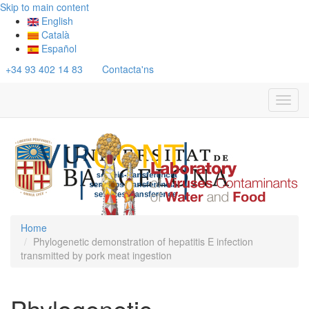
Skip to main content
English
Català
Español
+34 93 402 14 83
Contacta'ns
Toggl
navig
Home
Phylogenetic demonstration of hepatitis E infection
transmitted by pork meat ingestion
Phylogenetic