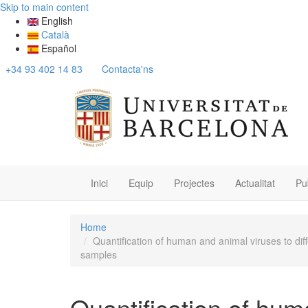
Skip to main content
English
Català
Español
+34 93 402 14 83
Contacta'ns
Inici
Equip
Projectes
Actualitat
Pu
Home
Quantification of human and animal viruses to diff
samples
Quantification of hum