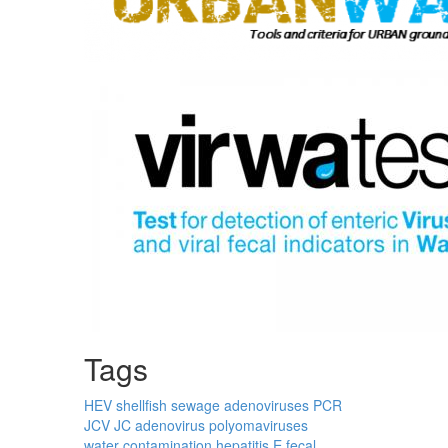
Tags
HEV
shellfish
sewage
adenoviruses
PCR
JCV
JC
adenovirus
polyomaviruses
water contamination
hepatitis E
fecal