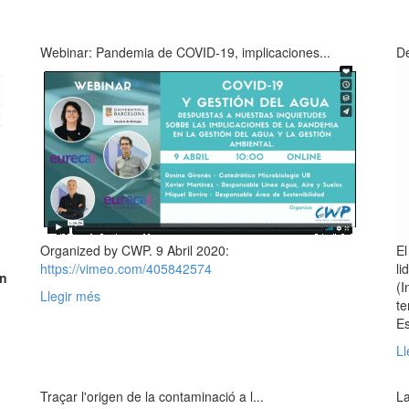
Webinar: Pandemia de COVID-19, implicaciones...
De
Organized by CWP. 9 Abril 2020:
El
https://vimeo.com/405842574
li
on
(I
Llegir més
te
Es
n
Ll
Traçar l'origen de la contaminació a l...
La