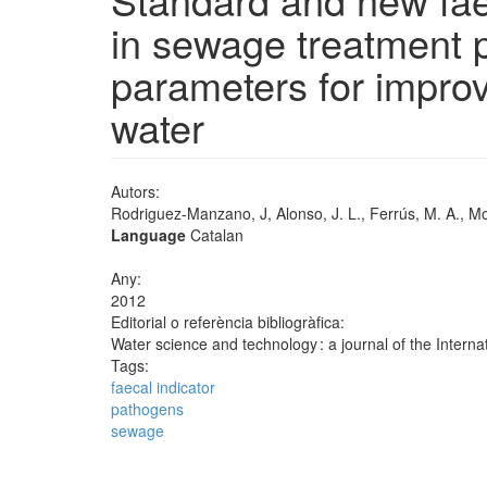
in sewage treatment p
parameters for improv
water
Autors:
Rodriguez-Manzano, J, Alonso, J. L., Ferrús, M. A., Mo
Language
Catalan
Any:
2012
Editorial o referència bibliogràfica:
Water science and technology : a journal of the Intern
Tags:
faecal indicator
pathogens
sewage