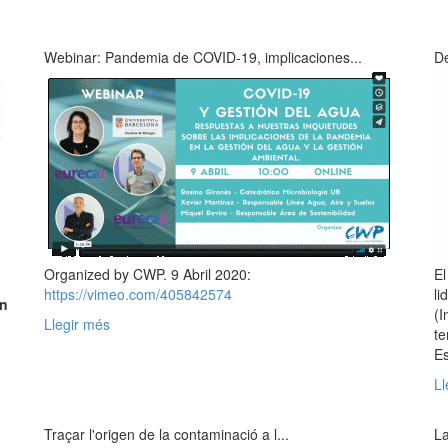
Webinar: Pandemia de COVID-19, implicaciones...
De
Organized by CWP. 9 Abril 2020:
El
https://vimeo.com/405842574
li
on
(I
Llegir més
te
Es
n
Ll
Traçar l'origen de la contaminació a l...
La