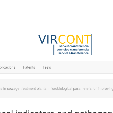
blicacions
Patents
Tesis
 in sewage treatment plants, microbiological parameters for improving
cal indicators and pathogen