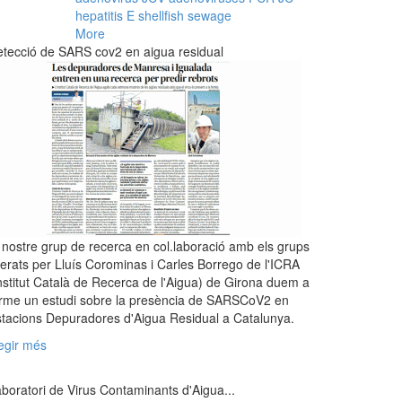
hepatitis E
shellfish
sewage
More
tecció de SARS cov2 en aigua residual
 nostre grup de recerca en col.laboració amb els grups
derats per Lluís Corominas i Carles Borrego de l'ICRA
nstitut Català de Recerca de l'Aigua) de Girona duem a
rme un estudi sobre la presència de SARSCoV2 en
tacions Depuradores d'Aigua Residual a Catalunya.
egir més
boratori de Virus Contaminants d'Aigua...