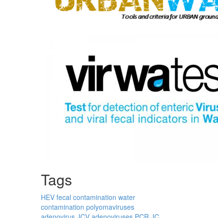
Tags
HEV
fecal contamination
water
contamination
polyomaviruses
adenovirus
JCV
adenoviruses
PCR
JC