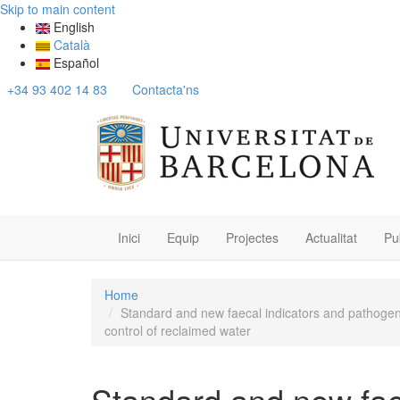
Skip to main content
English
Català
Español
+34 93 402 14 83
Contacta'ns
Inici
Equip
Projectes
Actualitat
Pu
Home
Standard and new faecal indicators and pathogens
control of reclaimed water
Standard and new fae