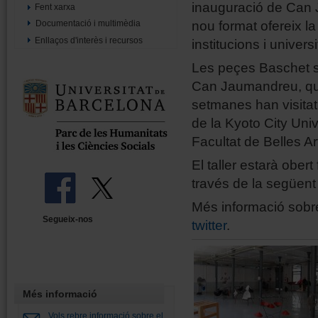
inauguració de Can 
Fent xarxa
nou format ofereix la 
Documentació i multimèdia
Enllaços d'interès i recursos
institucions i universi
Les peçes Baschet s’
Can Jaumandreu, que
setmanes han visitat 
de la Kyoto City Univ
Facultat de Belles Ar
El taller estarà ober
través de la següen
Més informació sobre
Segueix-nos
twitter
.
Més informació
Vols rebre informació sobre el