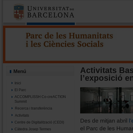
Parc de les Humanitats i les Cièn
Projecte Minerva - Parc UB
Activitats Ba
Menú
l’exposició en
Inici
El Parc
ACCOMPLISSH Co-creACTION
Summit
Recerca i transferència
Activitats
Des de mitjan abril
l
Centre de Digitalització (CEDI)
el Parc de les Human
Càtedra Josep Termes