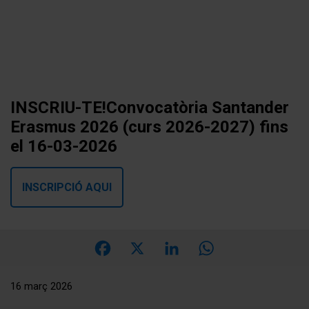
Vés
al
contingut
INSCRIU-TE!Convocatòria Santander
Erasmus 2026 (curs 2026-2027) fins
el 16-03-2026
INSCRIPCIÓ AQUI
Facebook
X
LinkedIn
WhatsApp
16 març 2026