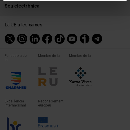
Seu electrònica
La UB a les xarxes
Fundadora de
Membre de la
Membre de la
la
Excel·lència
Reconeixement
internacional
europeu