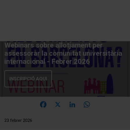
Vés
al
contingut
Webinars sobre allotjament per
assessorar la comunitat universitària
internacional - Febrer 2026
INSCRIPCIÓ AQUI
Facebook
X
LinkedIn
WhatsApp
23 febrer 2026