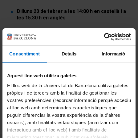
Dilluns 23 de febrer a les 14:00 h en castellà i a
les 15:30 h en anglès
Dimecres 25 de febrer a les 11:00 h en
castellà i a les 12:30 h en anglès
Consentiment
Detalls
Informació
Aquest lloc web utilitza galetes
Per assistir-hi i rebre l'enllaç de connexió de Teams,
cal
El lloc web de la Universitat de Barcelona utilitza galetes
registrar-se prèviament a través del següent
formulari
pròpies i de tercers amb la finalitat de gestionar les
vostres preferències (recordar informació perquè accediu
al lloc web amb determinades característiques que
FORMULARI INSCRIPCIÓ
puguin diferenciar la vostra experiència de la d’altres
usuaris), amb finalitats estadístiques (analitzar com
interactueu amb el lloc web) i amb finalitats de
màrqueting (gestionar la publicitat que s’ofereix