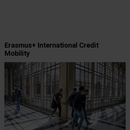
Pasar
al
contenido
principal
Erasmus+ International Credit
Mobility