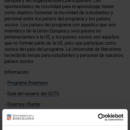
Europea y las organizaciones participantes. Las
oportunidades de movilidad para el aprendizaje tienen
como objetivo fomentar la movilidad de estudiantes y
personal entre los países del programa y los países
socios. Los países del programa son aquellos que son
miembros de la Unión Europea y seis países no
pertenecientes a la UE, y los países socios son aquellos
que no forman parte de la UE, pero que participan como
socios del país del programa. La Universitat de Barcelona
ha recibido becas para estudiantes y personal de nuestros
países socios.
Información:
-
Programa Erasmus+
-
Guía del usuario del ECTS
-
Erasmus Charter
-
Presentación KA171