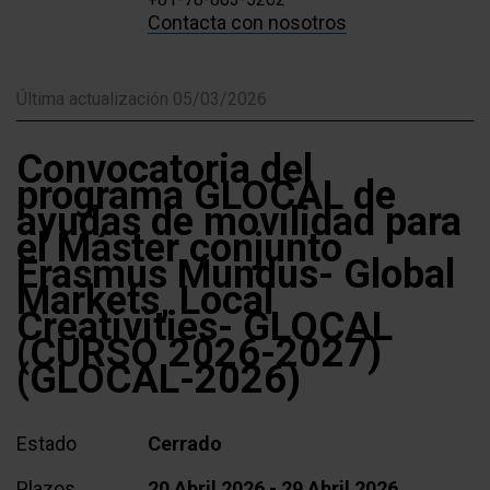
Contacta con nosotros
Última actualización 05/03/2026
Convocatoria del
programa GLOCAL de
ayudas de movilidad para
el Máster conjunto
Erasmus Mundus- Global
Markets, Local
Creativities- GLOCAL
(CURSO 2026-2027)
(GLOCAL-2026)
Estado
Cerrado
Plazos
20 Abril 2026 - 29 Abril 2026