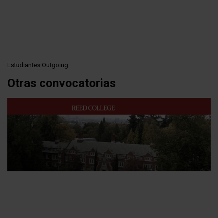
Pasar
al
contenido
principal
Estudiantes Outgoing
Otras convocatorias