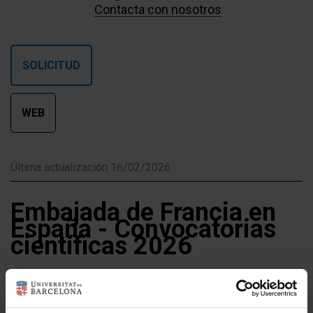
Contacta con nosotros
SOLICITUD
WEB
Última actualización 16/02/2026
Embajada de Francia en
España - Convocatorias
científicas 2026
Estado
Cerrado