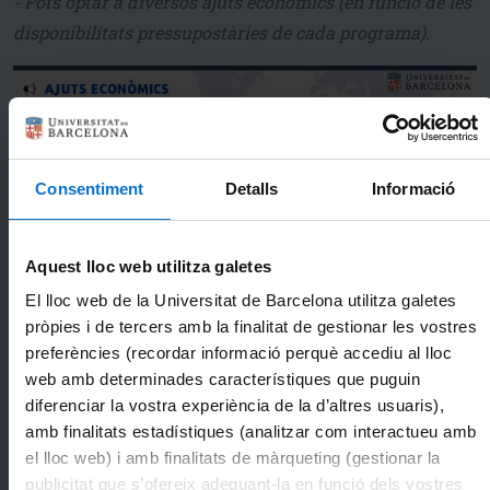
- Pots optar a diversos ajuts econòmics (en funció de les
disponibilitats pressupostàries de cada programa).
Consentiment
Detalls
Informació
Aquest lloc web utilitza galetes
El lloc web de la Universitat de Barcelona utilitza galetes
pròpies i de tercers amb la finalitat de gestionar les vostres
preferències (recordar informació perquè accediu al lloc
Comparativa dels diferents ajuts econòmics.
web amb determinades característiques que puguin
Consulta els ajuts econòmics de cada programa:
diferenciar la vostra experiència de la d’altres usuaris),
amb finalitats estadístiques (analitzar com interactueu amb
el lloc web) i amb finalitats de màrqueting (gestionar la
publicitat que s’ofereix adequant-la en funció dels vostres