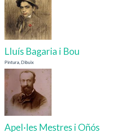
Lluís Bagaria i Bou
Pintura, Dibuix
Apel·les Mestres i Oñós