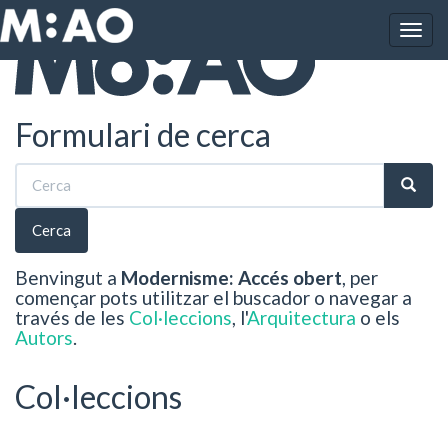
Vés al contingut
Togg
navig
Formulari de cerca
Cerca
Benvingut a
Modernisme: Accés obert
, per
començar pots utilitzar el buscador o navegar a
través de les
Col·leccions
, l'
Arquitectura
o els
Autors
.
Col·leccions