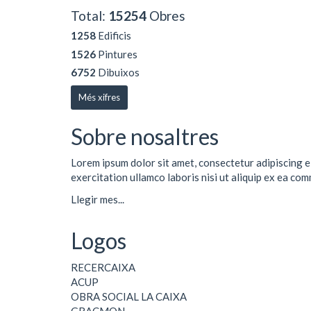
Total:
15254
Obres
1258
Edificis
1526
Pintures
6752
Dibuixos
Més xifres
Sobre nosaltres
Lorem ipsum dolor sit amet, consectetur adipiscing e
exercitation ullamco laboris nisi ut aliquip ex ea co
Llegir mes...
Logos
RECERCAIXA
ACUP
OBRA SOCIAL LA CAIXA
GRACMON