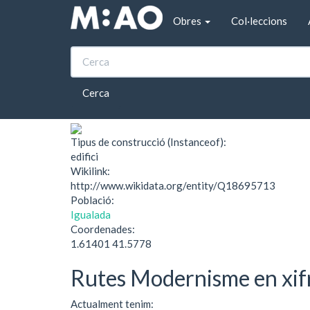
Vés al contingut
Obres
Col·leccions
Inici
Adoberia Sabater
Adoberia Sabater
Cerca
Tipus de construcció (Instanceof):
edifici
Wikilink:
http://www.wikidata.org/entity/Q18695713
Població:
Igualada
Coordenades:
1.61401 41.5778
Rutes Modernisme en xif
Actualment tenim: