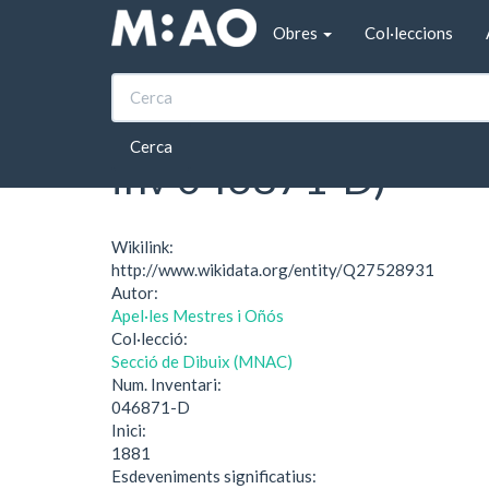
Vés al contingut
Obres
Col·leccions
Inici
Àlbum Croquis 1880-1911 (Museu Nacional
Àlbum Croquis 1880
Cerca
inv 046871-D)
Wikilink:
http://www.wikidata.org/entity/Q27528931
Autor:
Apel·les Mestres i Oñós
Col·lecció:
Secció de Dibuix (MNAC)
Num. Inventari:
046871-D
Inici:
1881
Esdeveniments significatius: