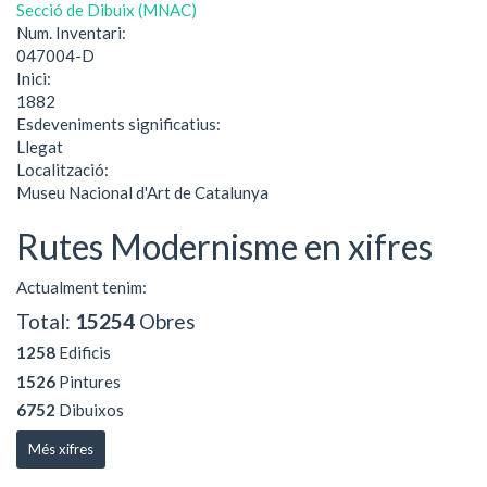
Secció de Dibuix (MNAC)
Num. Inventari:
047004-D
Inici:
1882
Esdeveniments significatius:
Llegat
Localització:
Museu Nacional d'Art de Catalunya
Rutes Modernisme en xifres
Actualment tenim:
Total:
15254
Obres
1258
Edificis
1526
Pintures
6752
Dibuixos
Més xifres