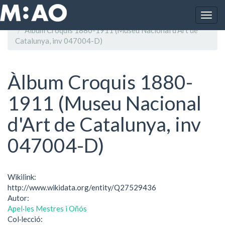
Vés al contingut
Togg
Inici
navig
Àlbum Croquis 1880-1911 (Museu Nacional d'Art de
Catalunya, inv 047004-D)
Àlbum Croquis 1880-
1911 (Museu Nacional
d'Art de Catalunya, inv
047004-D)
Wikilink:
http://www.wikidata.org/entity/Q27529436
Autor:
Apel·les Mestres i Oñós
Col·lecció: