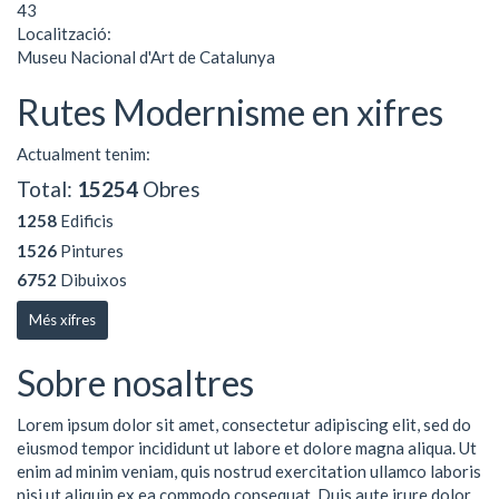
43
Localització:
Museu Nacional d'Art de Catalunya
Rutes Modernisme en xifres
Actualment tenim:
Total:
15254
Obres
1258
Edificis
1526
Pintures
6752
Dibuixos
Més xifres
Sobre nosaltres
Lorem ipsum dolor sit amet, consectetur adipiscing elit, sed do
eiusmod tempor incididunt ut labore et dolore magna aliqua. Ut
enim ad minim veniam, quis nostrud exercitation ullamco laboris
nisi ut aliquip ex ea commodo consequat. Duis aute irure dolor