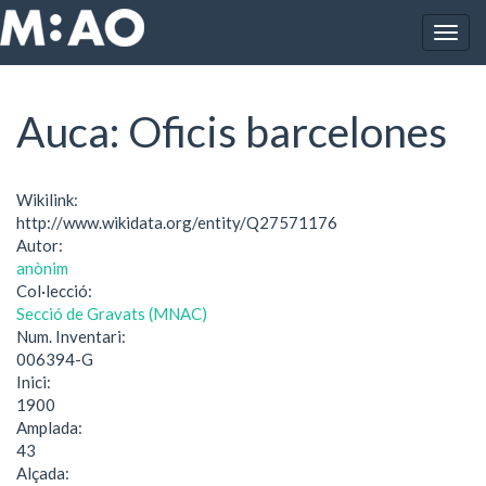
Vés al contingut
Togg
Inici
Auca: Oficis barcelones
navig
Auca: Oficis barcelones
Wikilink:
http://www.wikidata.org/entity/Q27571176
Autor:
anònim
Col·lecció:
Secció de Gravats (MNAC)
Num. Inventari:
006394-G
Inici:
1900
Amplada:
43
Alçada: