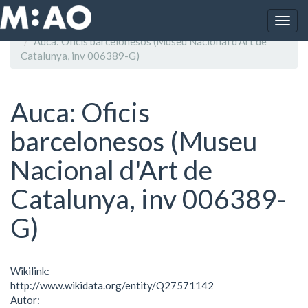
Vés al contingut
Togg
Inici
navig
Auca: Oficis barcelonesos (Museu Nacional d'Art de
Catalunya, inv 006389-G)
Auca: Oficis
barcelonesos (Museu
Nacional d'Art de
Catalunya, inv 006389-
G)
Wikilink:
http://www.wikidata.org/entity/Q27571142
Autor: