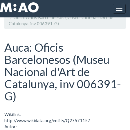
Vés al contingut
Togg
Inici
navig
Auca: Oficis Barcelonesos (Museu Nacional d'Art de
Catalunya, inv 006391-G)
Auca: Oficis
Barcelonesos (Museu
Nacional d'Art de
Catalunya, inv 006391-
G)
Wikilink:
http://www.wikidata.org/entity/Q27571157
Autor: