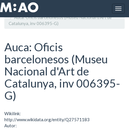
Vés al contingut
Togg
Inici
navig
Auca: Oficis barcelonesos (Museu Nacional d'Art de
Catalunya, inv 006395-G)
Auca: Oficis
barcelonesos (Museu
Nacional d'Art de
Catalunya, inv 006395-
G)
Wikilink:
http://www.wikidata.org/entity/Q27571183
Autor: