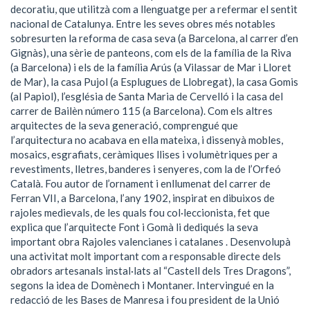
decoratiu, que utilitzà com a llenguatge per a refermar el sentit
nacional de Catalunya. Entre les seves obres més notables
sobresurten la reforma de casa seva (a Barcelona, al carrer d’en
Gignàs), una sèrie de panteons, com els de la família de la Riva
(a Barcelona) i els de la família Arús (a Vilassar de Mar i Lloret
de Mar), la casa Pujol (a Esplugues de Llobregat), la casa Gomis
(al Papiol), l’església de Santa Maria de Cervelló i la casa del
carrer de Bailèn número 115 (a Barcelona). Com els altres
arquitectes de la seva generació, comprengué que
l’arquitectura no acabava en ella mateixa, i dissenyà mobles,
mosaics, esgrafiats, ceràmiques llises i volumètriques per a
revestiments, lletres, banderes i senyeres, com la de l’Orfeó
Català. Fou autor de l’ornament i enllumenat del carrer de
Ferran VII, a Barcelona, l’any 1902, inspirat en dibuixos de
rajoles medievals, de les quals fou col·leccionista, fet que
explica que l’arquitecte Font i Gomà li dediqués la seva
important obra Rajoles valencianes i catalanes . Desenvolupà
una activitat molt important com a responsable directe dels
obradors artesanals instal·lats al “Castell dels Tres Dragons”,
segons la idea de Domènech i Montaner. Intervingué en la
redacció de les Bases de Manresa i fou president de la Unió