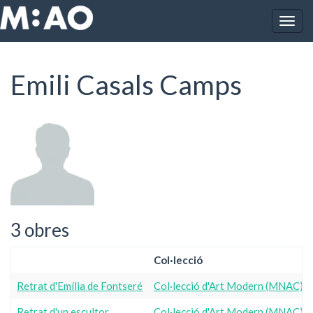
Vés al contingut
Togg
Inici
Emili Casals Camps
navig
Emili Casals Camps
3 obres
Col·lecció
Retrat d'Emília de Fontseré
Col·lecció d'Art Modern (MNAC)
Retrat d'un escultor
Col·lecció d'Art Modern (MNAC)