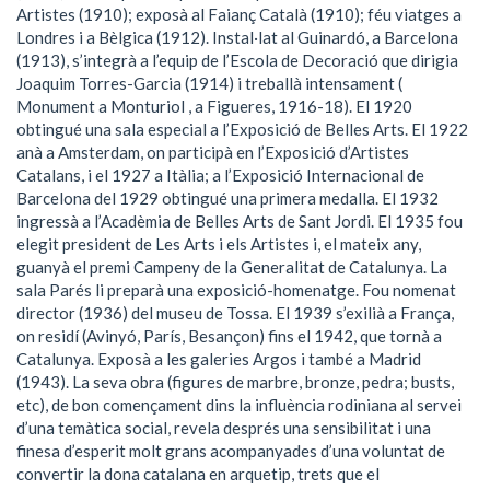
Artistes (1910); exposà al Faianç Català (1910); féu viatges a
Londres i a Bèlgica (1912). Instal·lat al Guinardó, a Barcelona
(1913), s’integrà a l’equip de l’Escola de Decoració que dirigia
Joaquim Torres-Garcia (1914) i treballà intensament (
Monument a Monturiol , a Figueres, 1916-18). El 1920
obtingué una sala especial a l’Exposició de Belles Arts. El 1922
anà a Amsterdam, on participà en l’Exposició d’Artistes
Catalans, i el 1927 a Itàlia; a l’Exposició Internacional de
Barcelona del 1929 obtingué una primera medalla. El 1932
ingressà a l’Acadèmia de Belles Arts de Sant Jordi. El 1935 fou
elegit president de Les Arts i els Artistes i, el mateix any,
guanyà el premi Campeny de la Generalitat de Catalunya. La
sala Parés li preparà una exposició-homenatge. Fou nomenat
director (1936) del museu de Tossa. El 1939 s’exilià a França,
on residí (Avinyó, París, Besançon) fins el 1942, que tornà a
Catalunya. Exposà a les galeries Argos i també a Madrid
(1943). La seva obra (figures de marbre, bronze, pedra; busts,
etc), de bon començament dins la influència rodiniana al servei
d’una temàtica social, revela després una sensibilitat i una
finesa d’esperit molt grans acompanyades d’una voluntat de
convertir la dona catalana en arquetip, trets que el