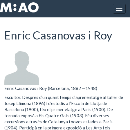
Vés al contingut
Togg
Inici
Enric Casanovas i Roy
navig
Enric Casanovas i Roy
Enric Casanovas i Roy (Barcelona, 1882 —1948)
Escultor. Després d’un quant temps d’aprenentatge al taller de
Josep Llimona (1896) i d’estudis a l’Escola de Llotja de
Barcelona (1900), féu el primer viatge a París (1900). De
tornada exposà a Els Quatre Gats (1903). Féu diverses
excursions a través de Catalunya i noves estades a París
(1904). Participà en la primera exposició a Les Arts i els