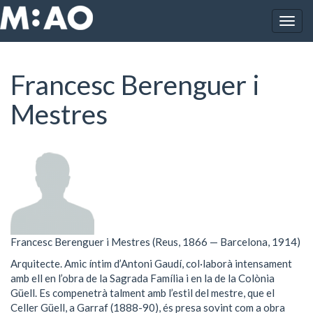
Vés al contingut
Togg
Inici
Francesc Berenguer i Mestres
navig
Francesc Berenguer i
Mestres
Francesc Berenguer i Mestres (Reus, 1866 — Barcelona, 1914)
Arquitecte. Amic íntim d’Antoni Gaudí, col·laborà intensament
amb ell en l’obra de la Sagrada Família i en la de la Colònia
Güell. Es compenetrà talment amb l’estil del mestre, que el
Celler Güell, a Garraf (1888-90), és presa sovint com a obra