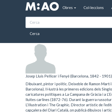
Vés al contingut
Obres
Col·leccions
Inici
Josep Lluís Pellicer i Fenyé
Josep Lluís Pellicer 
Cerca
Josep Lluís Pellicer i Fenyé (Barcelona, 1842 - 1901)
Dibuixant, pintor i polític. Deixeble de Ramon Martí 
Barcelona). Il·lustrà les primeres edicions dels Sing
caricatures polítiques a La Campana de Gràcia i a L’Es
lluites carlines (1872-76). Durant la guerra russot
L’Illustration i The Graphic. Director artístic de l’ed
capçalera del Diari Català, on publicà dibuixos i arti