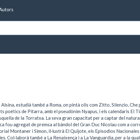
Formulari de cerca
Autors
i Fenyé
i Alsina, estudià també a Roma, on pintà olis com Zitto, Silenzio, C
lots poètics de Pitarra, amb el pseudònim Nyapus, i els calendaris El 
quella de la Torratxa. La seva gran capacitat per a captar del natural 
urca fou agregat de premsa al bàndol del Gran Duc Nicolau com a corr
itorial Montaner i Simon, il·lustrà El Quijote, els Episodios Nacionales 
cles. Col·laborà també a La Renaixença i a La Vanguardia, per a la qual