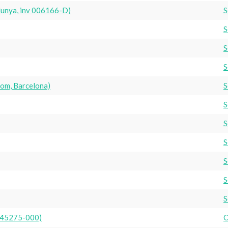
alunya, inv 006166-D)
S
S
S
S
lom, Barcelona)
S
S
S
S
S
S
S
 045275-000)
C