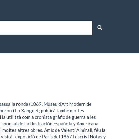
he passa la ronda (1869, Museu d’Art Modern de
Tiburón i Lo Xanguet; publicà també moltes
la utilitzà com a cronista gràfic de guerra a les
esponsal de La Ilustración Española y Americana,
i moltes altres obres. Amic de Valentí Almirall, féu la
 visità l’exposició de París del 1867 i escriví Notas y