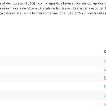
tit democràtic (1865) i, com a republicà federal, fou elegit regidor de
 seva majoria de l’Ateneu Català de la Classe Obrera per a escoltar l’
ança bakuninista i en la Primera Internacional. El 1872-73 il·lustrà e
C
S
S
S
S
S
S