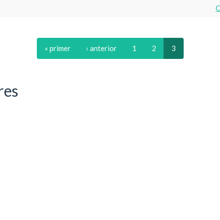
C
« primer
‹ anterior
1
2
3
res