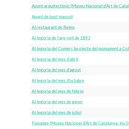
Apunt arquitectònic (Museu Nacional d'Art de Cat
Apunt de bust masculí
Al restaurant de Reims
Al·legoria de l'any vell de 1893
Al·legoria del Comerç (projecte del monument a Co
Al·legoria del mes d'abril
Al·legoria del mes d'agost
Al·legoria del mes d'octubre
Al·legoria del mes de febrer
Al·legoria del mes de gener
Al·legoria del mes de juliol
Paisatge (Museu Nacional d'Art de Catalunya, inv