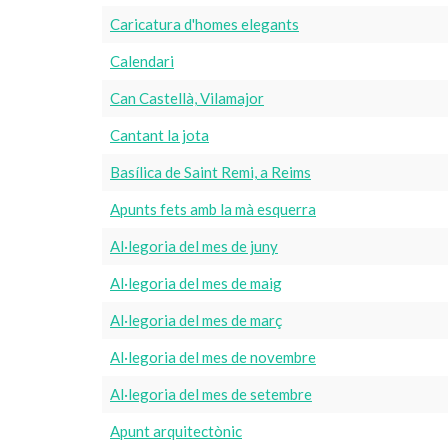
Caricatura d'homes elegants
Calendari
Can Castellà, Vilamajor
Cantant la jota
Basílica de Saint Remi, a Reims
Apunts fets amb la mà esquerra
Al·legoria del mes de juny
Al·legoria del mes de maig
Al·legoria del mes de març
Al·legoria del mes de novembre
Al·legoria del mes de setembre
Apunt arquitectònic