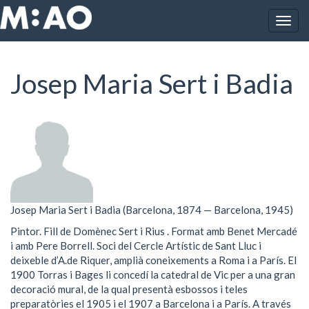
Vés al contingut
Togg
Inici
Josep Maria Sert i Badia
navig
Josep Maria Sert i Badia
Josep Maria Sert i Badia (Barcelona, 1874 — Barcelona, 1945)
Pintor. Fill de Domènec Sert i Rius . Format amb Benet Mercadé
i amb Pere Borrell. Soci del Cercle Artístic de Sant Lluc i
deixeble d’A.de Riquer, amplià coneixements a Roma i a París. El
1900 Torras i Bages li concedí la catedral de Vic per a una gran
decoració mural, de la qual presentà esbossos i teles
preparatòries el 1905 i el 1907 a Barcelona i a París. A través