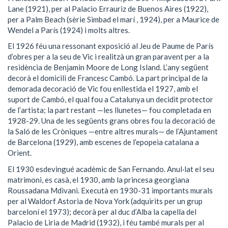
Lane (1921), per al Palacio Errauriz de Buenos Aires (1922),
per a Palm Beach (sèrie Simbad el marí , 1924), per a Maurice de
Wendel a París (1924) i molts altres.
El 1926 féu una ressonant exposició al Jeu de Paume de París
d’obres per a la seu de Vic i realitzà un gran paravent per a la
residència de Benjamin Moore de Long Island. L’any següent
decorà el domicili de Francesc Cambó. La part principal de la
demorada decoració de Vic fou enllestida el 1927, amb el
suport de Cambó, el qual fou a Catalunya un decidit protector
de l’artista; la part restant —les llunetes— fou completada en
1928-29. Una de les següents grans obres fou la decoració de
la Saló de les Cròniques —entre altres murals— de l’Ajuntament
de Barcelona (1929), amb escenes de l’epopeia catalana a
Orient.
El 1930 esdevingué acadèmic de San Fernando. Anul·lat el seu
matrimoni, es casà, el 1930, amb la princesa georgiana
Roussadana Mdivani. Executà en 1930-31 importants murals
per al Waldorf Astoria de Nova York (adquirits per un grup
barceloní el 1973); decorà per al duc d’Alba la capella del
Palacio de Liria de Madrid (1932), i féu també murals per al