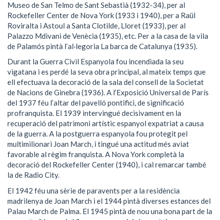
Museo de San Telmo de Sant Sebastià (1932-34), per al
Rockefeller Center de Nova York (1933 i 1940), per a Raül
Roviralta i Astoul a Santa Clotilde, Lloret (1933), per al
Palazzo Mdivani de Venècia (1935), etc. Per a la casa de la vila
de Palamós pintà l’al·legoria La barca de Catalunya (1935).
Durant la Guerra Civil Espanyola fou incendiada la seu
vigatana i es perdé la seva obra principal, al mateix temps que
ell efectuava la decoració de la sala del consell de la Societat
de Nacions de Ginebra (1936). A l’Exposició Universal de París
del 1937 féu l’altar del pavelló pontifici, de significació
profranquista. El 1939 intervingué decisivament en la
recuperació del patrimoni artístic espanyol expatriat a causa
de la guerra. A la postguerra espanyola fou protegit pel
multimilionari Joan March, i tingué una actitud més aviat
favorable al règim franquista. A Nova York completà la
decoració del Rockefeller Center (1940), i cal remarcar també
la de Radio City.
El 1942 féu una sèrie de paravents per a la residència
madrilenya de Joan March i el 1944 pintà diverses estances del
Palau March de Palma. El 1945 pintà de nou una bona part de la