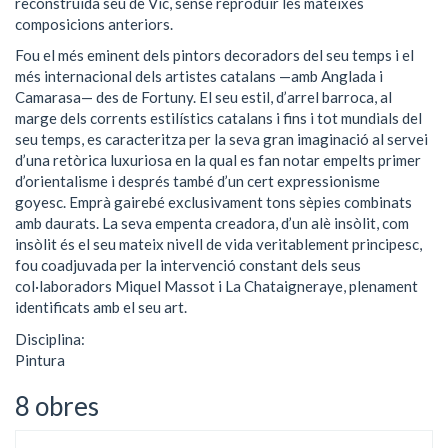
reconstruïda seu de Vic, sense reproduir les mateixes
composicions anteriors.
Fou el més eminent dels pintors decoradors del seu temps i el
més internacional dels artistes catalans —amb Anglada i
Camarasa— des de Fortuny. El seu estil, d’arrel barroca, al
marge dels corrents estilístics catalans i fins i tot mundials del
seu temps, es caracteritza per la seva gran imaginació al servei
d’una retòrica luxuriosa en la qual es fan notar empelts primer
d’orientalisme i després també d’un cert expressionisme
goyesc. Emprà gairebé exclusivament tons sèpies combinats
amb daurats. La seva empenta creadora, d’un alè insòlit, com
insòlit és el seu mateix nivell de vida veritablement principesc,
fou coadjuvada per la intervenció constant dels seus
col·laboradors Miquel Massot i La Chataigneraye, plenament
identificats amb el seu art.
Disciplina:
Pintura
8 obres