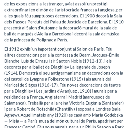
de les exposicions a l’estranger, aviat assolí un prestigi
extraordinari en el món de l’aristocràcia francesa i anglesa, per
a les quals féu sumptuoses decoracions. El 1908 decorà la Sala
dels Passos Perduts del Palau de Justícia de Barcelona. El 1910
presentà al Salon d’Automne la decoració mural de la sala de
ball de marquès d’Alella a Barcelona i decorà la sala de música
de la princesa de Polignac a París.
El 1912 exhibí un important conjunt al Salon de París. Féu
altres decoracions per a la comtessa de Bearn, Jacques-Émile
Blanche, Luis de Errazu i sir Saxton Noble (1912-13), i els
decorats per al ballet de Diaghilev La légende de Joseph
(1914). Demostrà el seu antigermanisme en decoracions com la
del castell de Lympne a Folkestone (1915) i als murals del
Maricel de Sitges (1916-17). Féu noves decoracions de teatre
per a Diaghilev ( Les jardins d’Aranjuez , 1918) i murals per a
residències a França, Anglaterra i Madrid (marquesos de
Salamanca). Treballà per a la reina Victòria Eugènia (Santander)
i per a Robert de Rotschild (Chantilly) i exposà a Londres (sala
Agnew). Aquell mateix any (1920) es casà amb Maria Godebska
— Misia — a París, musa del món cultural de París, apadrinat per
Francesc Cambó. Féu nous murals, per a sir Philip Sasoon a Park