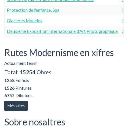
Protection de l'enfance, Spa
Se
Glacieres Modeles
Se
Deuxième Exposition Internationale d'Art Photographique
Se
Rutes Modernisme en xifres
Actualment tenim:
Total:
15254
Obres
1258
Edificis
1526
Pintures
6752
Dibuixos
Més xifres
Sobre nosaltres