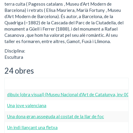
terra cuita ( Pagesos catalans , Museu d’Art Modern de
Barcelona) i retrats ( Elisa Masriera, Marià Fortuny , Museu
d’Art Modern de Barcelona). És autor, a Barcelona, de la
Quadriga (~1882) de la Cascada del Parc de la Ciutadella, del
monument a Güell i Ferrer (1888), i del monument a Rafael
Casanova , que hom ha valorat pel seu alè romàntic. Al seu
taller es formaren, entre altres, Gamot, Fuxà i Llimona.
Disciplina:
Escultura
24 obres
dibuix (obra visual) (Museu Nacional d'Art de Catalunya, inv 0
Una jove valenciana
Una dona gran asseguda al costat de la llar de foc
Un indi llançant una fletxa