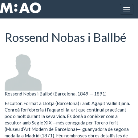
Vés al contingut
Togg
Inici
Rossend Nobas i Ballbé
navig
Rossend Nobas i Ballbé
Rossend Nobas i Ballbé (Barcelona, 1849 — 1891)
Escultor. Format a Llotja (Barcelona) i amb Agapit Vallmitjana.
Conreà l’orfebreria i l’aquarel·la, art que continuà practicant
poc o molt durant la seva vida. Es donà a conèixer com a
escultor amb Segle XIX —més coneguda per Torero ferit
(Museu d’Art Modern de Barcelona)—, guanyadora de segona
medalla a Madrid (1871). Féu nombroses obres detallistes de