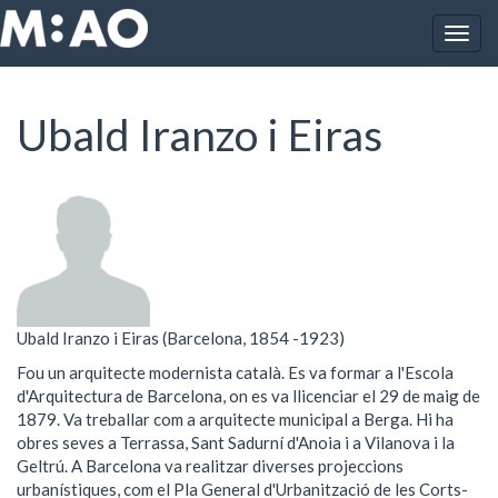
Vés al contingut
Togg
Inici
Ubald Iranzo i Eiras
navig
Ubald Iranzo i Eiras
Ubald Iranzo i Eiras (Barcelona, 1854 -1923)
Fou un arquitecte modernista català. Es va formar a l'Escola
d'Arquitectura de Barcelona, on es va llicenciar el 29 de maig de
1879. Va treballar com a arquitecte municipal a Berga. Hi ha
obres seves a Terrassa, Sant Sadurní d'Anoia i a Vilanova i la
Geltrú. A Barcelona va realitzar diverses projeccions
urbanístiques, com el Pla General d'Urbanització de les Corts-