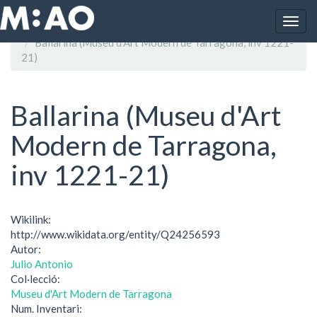
Vés al contingut
Togg
Inici
navig
Ballarina (Museu d'Art Modern de Tarragona, inv 1221-
21)
Ballarina (Museu d'Art
Modern de Tarragona,
inv 1221-21)
Wikilink:
http://www.wikidata.org/entity/Q24256593
Autor:
Julio Antonio
Col·lecció:
Museu d'Art Modern de Tarragona
Num. Inventari: