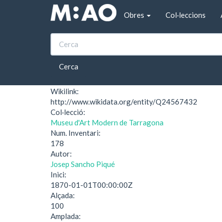
Vés al contingut
Obres
Col·leccions
Inici
Bebedor (Museu d'Art Modern de Tarragon
Bebedor (Museu d'Ar
Cerca
Wikilink:
http://www.wikidata.org/entity/Q24567432
Col·lecció:
Museu d'Art Modern de Tarragona
Num. Inventari:
178
Autor:
Josep Sancho Piqué
Inici:
1870-01-01T00:00:00Z
Alçada:
100
Amplada: