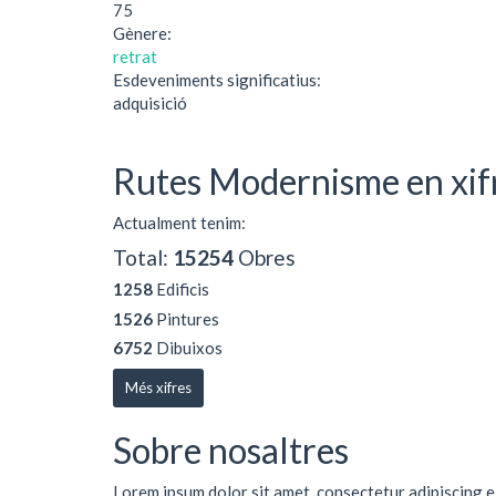
75
Gènere:
retrat
Esdeveniments significatius:
adquisició
Rutes Modernisme en xif
Actualment tenim:
Total:
15254
Obres
1258
Edificis
1526
Pintures
6752
Dibuixos
Més xifres
Sobre nosaltres
Lorem ipsum dolor sit amet, consectetur adipiscing e