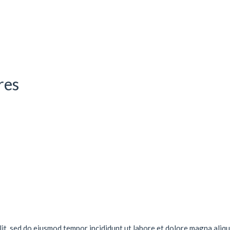
res
lit, sed do eiusmod tempor incididunt ut labore et dolore magna aliqu