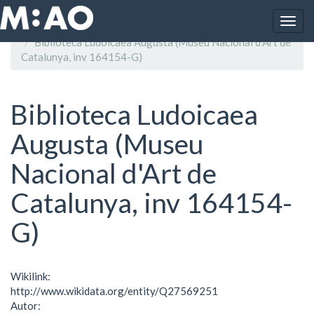
Vés al contingut
Togg
Inici
navig
Biblioteca Ludoicaea Augusta (Museu Nacional d'Art de
Catalunya, inv 164154-G)
Biblioteca Ludoicaea
Augusta (Museu
Nacional d'Art de
Catalunya, inv 164154-
G)
Wikilink:
http://www.wikidata.org/entity/Q27569251
Autor: