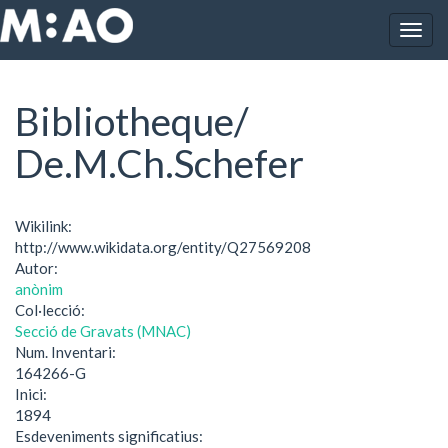
Vés al contingut
Togg
Inici
Bibliotheque/ De.M.Ch.Schefer
navig
Bibliotheque/
De.M.Ch.Schefer
Wikilink:
http://www.wikidata.org/entity/Q27569208
Autor:
anònim
Col·lecció:
Secció de Gravats (MNAC)
Num. Inventari:
164266-G
Inici:
1894
Esdeveniments significatius: