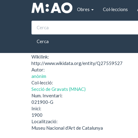
Vés al contingut
Obres
Col·leccions
Inici
Cacería
Cacería
Cerca
Wikilink:
http://www.wikidata.org/entity/Q27559527
Autor:
anònim
Col·lecció:
Secció de Gravats (MNAC)
Num. Inventari:
021900-G
Inici:
1900
Localització:
Museu Nacional d'Art de Catalunya