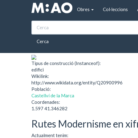
Vés al contingut
Obres
Col·leccions
Inici
Can Morgades del Grau
Can Morgades del G
Cerca
Tipus de construcció (Instanceof):
edifici
Wikilink:
http://www.wikidata.org/entity/Q20900996
Població:
Castellví de la Marca
Coordenades:
1.597 41.346282
Rutes Modernisme en xif
Actualment tenim: