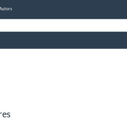
Formulari de cerca
Autors
rau
res