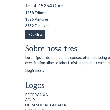
Total:
15254
Obres
1258
Edificis
1526
Pintures
6752
Dibuixos
Més xifres
Sobre nosaltres
Lorem ipsum dolor sit amet, consectetur adipiscing e
exercitation ullamco laboris nisi ut aliquip ex ea co
Llegir mes...
Logos
RECERCAIXA
ACUP
OBRA SOCIAL LA CAIXA
GRACMON