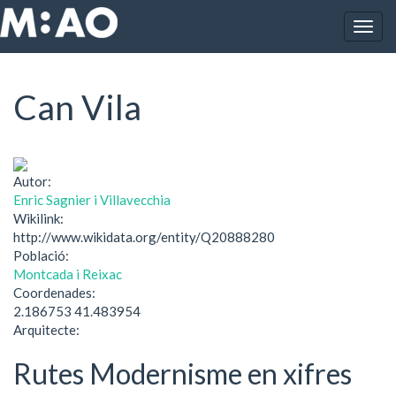
Vés al contingut
Togg
Inici
Can Vila
navig
Can Vila
Autor:
Enric Sagnier i Villavecchia
Wikilink:
http://www.wikidata.org/entity/Q20888280
Població:
Montcada i Reixac
Coordenades:
2.186753 41.483954
Arquitecte:
Rutes Modernisme en xifres